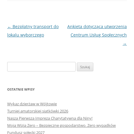
Nawigacja
←
Bezpłatny transport do
Ankieta dotycząca utworzenia
wpisu
lokalu wyborczego
Centrum Usług Społecznych
→
Szukaj:
OSTATNIE WPISY
Wykaz dzierżaw w Wójtowie
Turniej amatorskiej siatkówki 2026
Nasza Pierwsza Impreza Charytatywna dla Niny!
Moja Wizja Zero – Bezpieczne gospodarstwo. Zero wypadków
Fundusz sołecki 2027