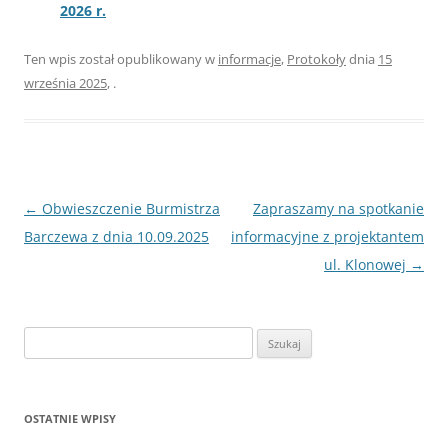
2026 r.
Ten wpis został opublikowany w
informacje
,
Protokoły
dnia
15
września 2025
,
.
Nawigacja
←
Obwieszczenie Burmistrza
Zapraszamy na spotkanie
wpisu
Barczewa z dnia 10.09.2025
informacyjne z projektantem
ul. Klonowej
→
Szukaj:
OSTATNIE WPISY