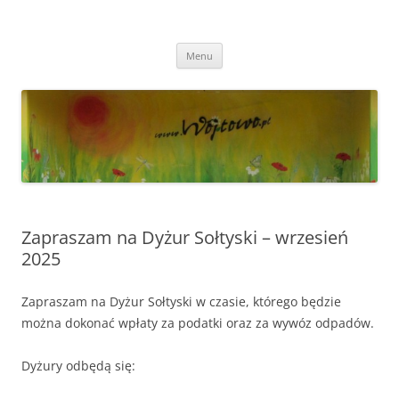
Przejdź
do
Wójtowo
treści
Strona Wójtowa
Menu
Zapraszam na Dyżur Sołtyski – wrzesień
2025
Zapraszam na Dyżur Sołtyski w czasie, którego będzie
można dokonać wpłaty za podatki oraz za wywóz odpadów.
Dyżury odbędą się: