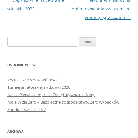
Nawigacja
←
Zaproszenie na zebranie
Nabór wniosków na
wpisu
wiejskie 2025
dofinansowanie związane ze
zmianą ogrzewania
→
Szukaj:
OSTATNIE WPISY
Wykaz dzierżaw w Wójtowie
Turniej amatorskiej siatkówki 2026
Nasza Pierwsza Impreza Charytatywna dla Niny!
Moja Wizja Zero – Bezpieczne gospodarstwo. Zero wypadków
Fundusz sołecki 2027
ARCHIWA