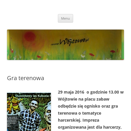
Przejdź
do
Wójtowo
treści
Strona Wójtowa
Menu
Gra terenowa
29 maja 2016 o godzinie 13.00 w
Wójtowie na placu zabaw
odbędzie się ognisko oraz gra
terenowa o tematyce
harcerskiej. Impreza
organizowana jest dla harcerzy,