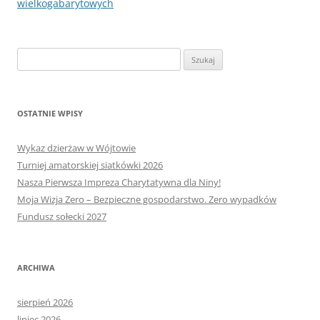
wpisu
wielkogabarytowych
Szukaj:
OSTATNIE WPISY
Wykaz dzierżaw w Wójtowie
Turniej amatorskiej siatkówki 2026
Nasza Pierwsza Impreza Charytatywna dla Niny!
Moja Wizja Zero – Bezpieczne gospodarstwo. Zero wypadków
Fundusz sołecki 2027
ARCHIWA
sierpień 2026
lipiec 2026