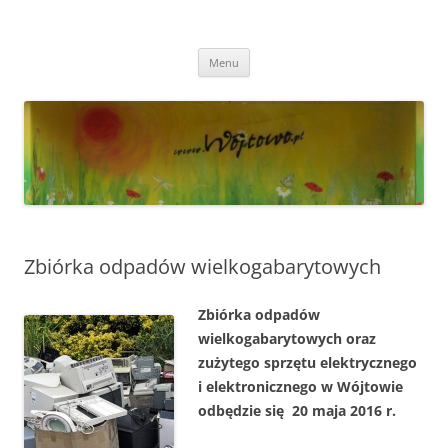
Przejdź
do
Wójtowo
treści
Strona Wójtowa
Menu
Zbiórka odpadów wielkogabarytowych
Zbiórka odpadów
wielkogabarytowych oraz
zużytego sprzętu elektrycznego
i elektronicznego w Wójtowie
odbędzie się 20 maja 2016 r.