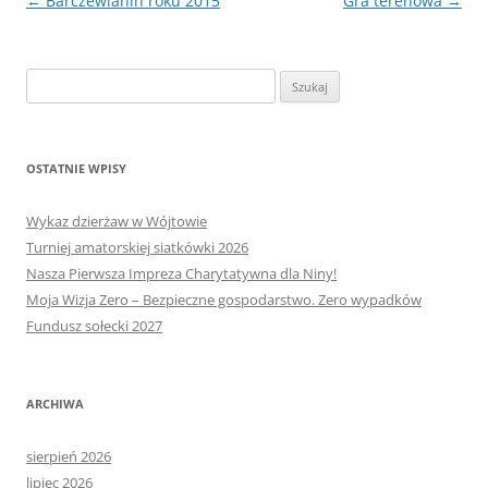
Nawigacja
←
Barczewianin roku 2015
Gra terenowa
→
wpisu
Szukaj:
OSTATNIE WPISY
Wykaz dzierżaw w Wójtowie
Turniej amatorskiej siatkówki 2026
Nasza Pierwsza Impreza Charytatywna dla Niny!
Moja Wizja Zero – Bezpieczne gospodarstwo. Zero wypadków
Fundusz sołecki 2027
ARCHIWA
sierpień 2026
lipiec 2026