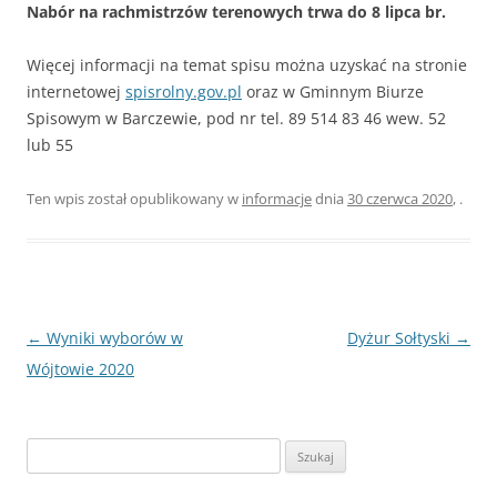
Nabór na rachmistrzów terenowych trwa do 8 lipca br.
Więcej informacji na temat spisu można uzyskać na stronie
internetowej
spisrolny.gov.pl
oraz w Gminnym Biurze
Spisowym w Barczewie, pod nr tel. 89 514 83 46 wew. 52
lub 55
Ten wpis został opublikowany w
informacje
dnia
30 czerwca 2020
,
.
Nawigacja
←
Wyniki wyborów w
Dyżur Sołtyski
→
wpisu
Wójtowie 2020
Szukaj: