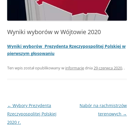
Wyniki wyborów w Wójtowie 2020
Wyniki wyborów Prezydenta Rzeczypospolitej Polskiej w
pierwszym głosowaniu
Ten wpis został opublikowany w
informacje
dnia
29 czerwca 2020
,
.
Nawigacja
←
Wybory Prezydenta
Nabór na rachmistrzów
wpisu
Rzeczypospolitej Polskiej
terenowych
→
2020 r.