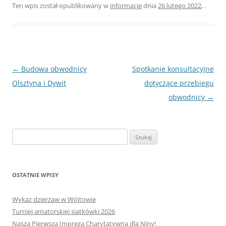
Ten wpis został opublikowany w
informacje
dnia
26 lutego 2022
,
.
Nawigacja
←
Budowa obwodnicy
Spotkanie konsultacyjne
wpisu
Olsztyna i Dywit
dotyczące przebiegu
obwodnicy
→
Szukaj:
OSTATNIE WPISY
Wykaz dzierżaw w Wójtowie
Turniej amatorskiej siatkówki 2026
Nasza Pierwsza Impreza Charytatywna dla Niny!