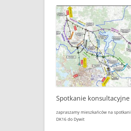
PLAN ODNOWY W
WYKAZ TELEFONÓ
ZAKŁAD USŁUG K
SCHRONISKO W T
Spotkanie konsultacyjne
zapraszamy mieszkańców na spotkanie
DK16 do Dywit