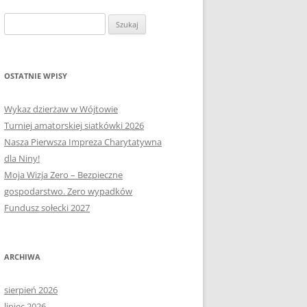
OŁECTWA
PLAN PRACY RM
SOŁECTWO KAPLITYNY
Szukaj:
E-MAPA BARCZEWA
SOŁECTWO NIKIELKOWO
SOŁECTWO ŁĘGAJNY
OSTATNIE WPISY
SOŁECTWO KLEBARK WIELKI
Wykaz dzierżaw w Wójtowie
Turniej amatorskiej siatkówki 2026
Nasza Pierwsza Impreza Charytatywna
dla Niny!
Moja Wizja Zero – Bezpieczne
gospodarstwo. Zero wypadków
Fundusz sołecki 2027
ARCHIWA
sierpień 2026
lipiec 2026