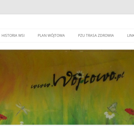
HISTORIA WSI
PLAN WÓJTOWA
PZU TRASA ZDROWIA
LINK
WA WÓJTOWO
HISTORIA WSI
S
W
WÓJTOWO – WIEŚ I PARAFIA
F
KAPLICZKI I KRZYŻE W WÓJTOWIE
W
DO BEATYFIKACJI
F
KANDYDACI NA OŁTARZE
P
YWOZU ŚMIECI
ZWIĄZANI Z WÓJOWEM
O
BO JESTEM STĄD
G
TOWIE
SPOTKANIE W RODZINNYM