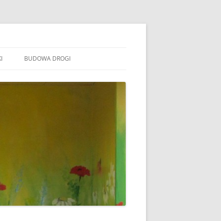
I
BUDOWA DROGI
TOWARZYSZENIE „WSPÓLNE
ÓJTOWO”
B STOWARZYSZENIE WSPÓLNE
ÓJTOWO
B SOŁECTWO WÓJTOWO
ARAFIA WÓJTOWO
LSZTYN
MINA BARCZEWO
DYŻURY RADNYCH