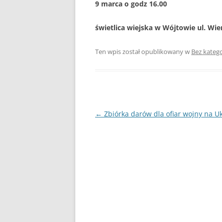
9 marca o godz 16.00
świetlica wiejska w Wójtowie ul. Wi
Ten wpis został opublikowany w
Bez katego
Nawigacja
←
Zbiórka darów dla ofiar wojny na Uk
wpisu