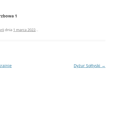
erzbowa 1
rii
dnia
1 marca 2022
,
.
rainie
Dyżur Sołtyski
→