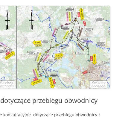
S
ÓJTOWA
WÓJTOWIE
W
WÓJTOWO PO RAZ DRUGI
ODKRYTE
OMUNALNYCH
KOŚCIUSZKOWCY Z WÓJTOWA
OMARYNACH
SIÓDMY ŻOŁNIERZ
…ALE NA GROCHÓWKĘ
POJECHALIŚMY
 dotyczące przebiegu obwodnicy
 konsultacyjne dotyczące przebiegu obwodnicy z